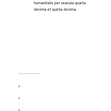
humanitatis per seacula quarta
decima et quinta decima.
WHAT WE
DO
Amazing bonus parallax sections
Ultra responsive & Retina ready
Computers & Accessories