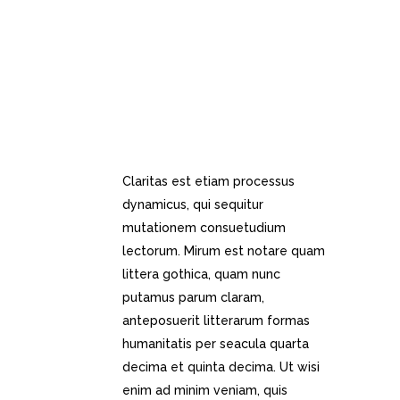
CHECK OUT THIS THEME ON YOUR
MOBILE DEVICE
Claritas est etiam processus
dynamicus, qui sequitur
mutationem consuetudium
lectorum. Mirum est notare quam
littera gothica, quam nunc
putamus parum claram,
anteposuerit litterarum formas
humanitatis per seacula quarta
decima et quinta decima. Ut wisi
enim ad minim veniam, quis