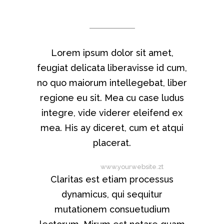
THEY SAY
Lorem ipsum dolor sit amet,
feugiat delicata liberavisse id cum,
no quo maiorum intellegebat, liber
regione eu sit. Mea cu case ludus
integre, vide viderer eleifend ex
mea. His ay diceret, cum et atqui
placerat.
Alan Snow
-
www.yourwebsite.zt
Claritas est etiam processus
dynamicus, qui sequitur
mutationem consuetudium