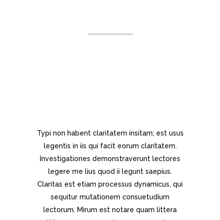
DEMO PAGE
Separated they live in
Bookmarksgrove right at the coast
of the Semantics, a large language
ocean.
Typi non habent claritatem insitam; est usus
legentis in iis qui facit eorum claritatem.
Investigationes demonstraverunt lectores
legere me lius quod ii legunt saepius.
Claritas est etiam processus dynamicus, qui
sequitur mutationem consuetudium
lectorum. Mirum est notare quam littera