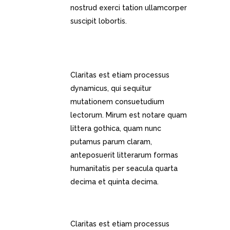
nostrud exerci tation ullamcorper
suscipit lobortis.
FULLY RESPONSIVE WORDPRESS
THEME
Claritas est etiam processus
dynamicus, qui sequitur
mutationem consuetudium
lectorum. Mirum est notare quam
littera gothica, quam nunc
putamus parum claram,
anteposuerit litterarum formas
humanitatis per seacula quarta
decima et quinta decima.
AMAZING PARALLAX SCROLL PAGE
Claritas est etiam processus