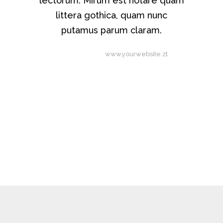
lectorum. Mirum est notare quam
littera gothica, quam nunc
putamus parum claram.
Rick Hammer
-
www.yourwebsite.zt