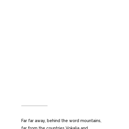
OPTIMIZED
FOR MOBILE
DEVICES
Far far away, behind the word mountains,
far from the countries Vokalia and